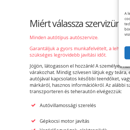
A l
coo
Miért válassza szervizünke
tec
bön
vis
Minden autótípus autószervize.
Garantáljuk a gyors munkafelvételt, a lehető
szükséges legrövidebb javítási időt.
Jöjjön, látogasson el hozzánk! A személyes ha
várakozhat. Mindig szívesen látjuk egy teára
autójával kapcsolatos későbbi teendőket, vag
márkáról, hasznos információkról. Az alábbi
transzporteren és teherautón elvégezzük:
Autóvillamossági szerelés
Gépkocsi motor javítás