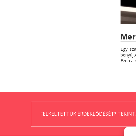
Mer
Egy sza
benyújt
Ezen a 
FELKELTETTÜK ÉRDEKLŐDÉSÉT? TEKINT