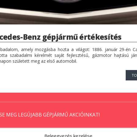
cedes-Benz gépjármű értékesítés
badalom, amely mozgásba hozta a világot: 1886. január 29-én C
otta szabadalmi kérelmét saját fejlesztésű, gázmotor hajtású já
napon született meg az első automobil.
TO
SE MEG LEGÚJABB GÉPJÁRMŰ AKCIÓINKAT!
Beleegyezés kezelése