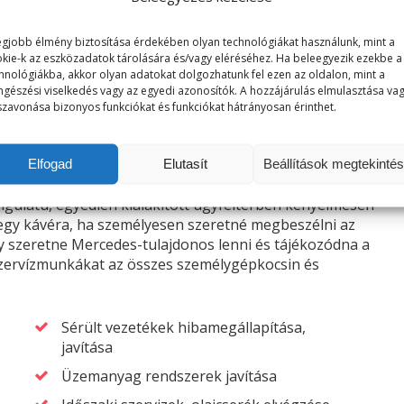
egjobb élmény biztosítása érdekében olyan technológiákat használunk, mint a
kie-k az eszközadatok tárolására és/vagy eléréséhez. Ha beleegyezik ezekbe a
t?
hnológiákba, akkor olyan adatokat dolgozhatunk fel ezen az oldalon, mint a
gészési viselkedés vagy az egyedi azonosítók. A hozzájárulás elmulasztása va
szavonása bizonyos funkciókat és funkciókat hátrányosan érinthet.
 legrövidebb várakozási időt, és a minőségi munkához
Elfogad
Elutasít
Beállítások megtekinté
ngulatú, egyedien kialakított ügyféltérben kényelmesen
, egy kávéra, ha személyesen szeretné megbeszélni az
y szeretne Mercedes-tulajdonos lenni és tájékozódna a
 szervízmunkákat az összes személygépkocsin és
Sérült vezetékek hibamegállapítása,
javítása
Üzemanyag rendszerek javítása