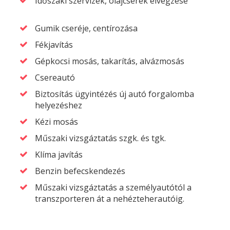
Időszaki szervizek, olajcserék elvégzése
Gumik cseréje, centírozása
Fékjavítás
Gépkocsi mosás, takarítás, alvázmosás
Csereautó
Biztosítás ügyintézés új autó forgalomba
helyezéshez
Kézi mosás
Műszaki vizsgáztatás szgk. és tgk.
Klíma javítás
Benzin befecskendezés
Műszaki vizsgáztatás a személyautótól a
transzporteren át a nehézteherautóig.