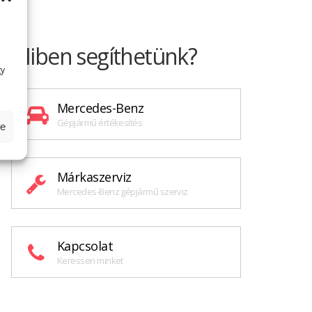
Miben segíthetünk?
gy
Mercedes-Benz
Gépjármű értékesítés
se
Márkaszerviz
Mercedes-Benz gépjármű szerviz
Kapcsolat
Keressen minket