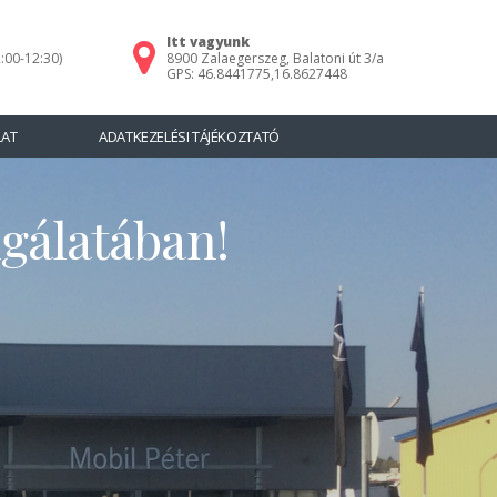
Itt vagyunk
:00-12:30)
8900 Zalaegerszeg, Balatoni út 3/a
GPS: 46.8441775,16.8627448
LAT
ADATKEZELÉSI TÁJÉKOZTATÓ
gálatában!