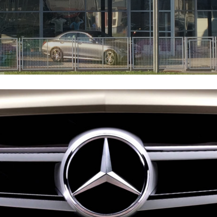
lépjen be a jövőbe itt