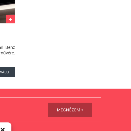
arl Benz
rművére.
VÁBB
MEGNÉZEM »