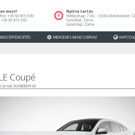
jon most!
Nyitva tartás
fon: +36 92 815 500
Hétköznap: 7:30 – 16:00 (ebédszünet: 12
 +36 92 815 502
Szombat: Zárva
Vasárnap: Zárva
ENZ ÉRTÉKESÍTÉS
MERCEDES-BENZ SZERVIZ
KAPCSO
LE Coupé
ó ár már 36398000 Ft-tól