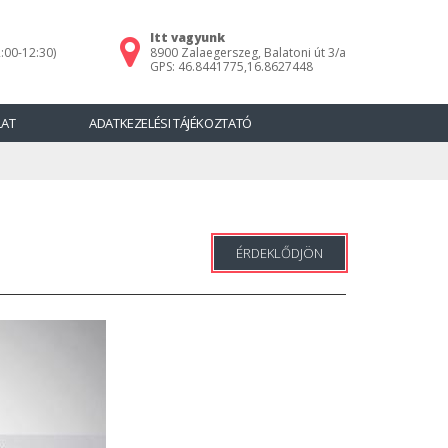
Itt vagyunk
:00-12:30)
8900 Zalaegerszeg, Balatoni út 3/a
GPS: 46.8441775,16.8627448
LAT
ADATKEZELÉSI TÁJÉKOZTATÓ
ÉRDEKLŐDJÖN