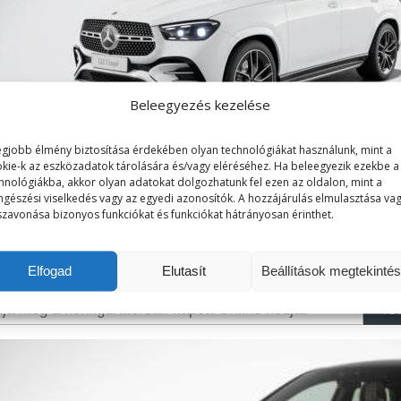
Beleegyezés kezelése
egjobb élmény biztosítása érdekében olyan technológiákat használunk, mint a
kie-k az eszközadatok tárolására és/vagy eléréséhez. Ha beleegyezik ezekbe a
hnológiákba, akkor olyan adatokat dolgozhatunk fel ezen az oldalon, mint a
gészési viselkedés vagy az egyedi azonosítók. A hozzájárulás elmulasztása va
bálja ki a gépjármű konfigurátort, majd az összeállítás vég
szavonása bizonyos funkciókat és funkciókat hátrányosan érinthet.
elkészítjük álmai autójának akciós ajánlatát!
KONFIGURÁTOR
Elfogad
Elutasít
Beállítások megtekinté