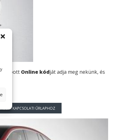
gy
én kapott
Online kód
ját adja meg nekünk, és
se