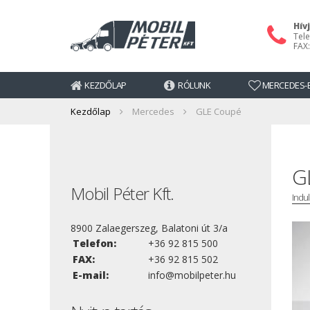
Hív
Tele
FAX:
KEZDŐLAP
RÓLUNK
MERCEDES-B
Kezdőlap
Mercedes
GLE Coupé
G
Mobil Péter Kft.
Indul
8900 Zalaegerszeg, Balatoni út 3/a
Telefon:
+36 92 815 500
FAX:
+36 92 815 502
E-mail:
info@mobilpeter.hu