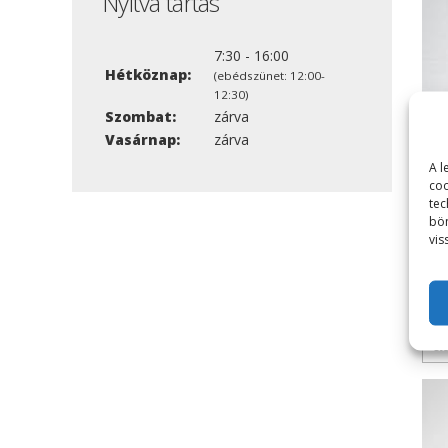
Nyitva tartás
7:30 - 16:00
Hétköznap:
(ebédszünet: 12:00-
12:30)
Szombat:
zárva
Vasárnap:
zárva
A l
coo
tec
bön
Pró
vis
mi 