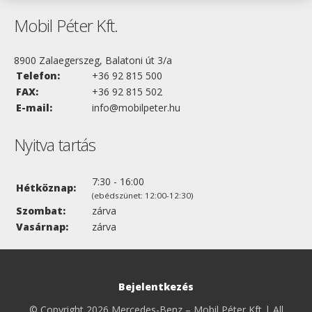
Mobil Péter Kft.
8900 Zalaegerszeg, Balatoni út 3/a
Telefon:
+36 92 815 500
FAX:
+36 92 815 502
E-mail:
info@mobilpeter.hu
Nyitva tartás
7:30 - 16:00
Hétköznap:
(ebédszünet: 12:00-12:30)
Szombat:
zárva
Vasárnap:
zárva
Bejelentkezés
© Copyright 2026 Mercedes-Benz – Mobil Péter Kft | All