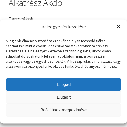
Alkatrész Akció
Tartozékok :
Beleegyezés kezelése
https://www.mercedes-
benz.hu/passengercars/being-an-
A legjobb élmény biztosítása érdekében olyan technológiákat
owner/mercedes-benz-kollekcio.html
használunk, mint a cookie-k az eszközadatok tárolására és/vagy
eléréséhez. Ha beleegyezik ezekbe a technológiákba, akkor olyan
adatokat dolgozhatunk fel ezen az oldalon, mint a böngészési
viselkedés vagy az egyedi azonosítók. A hozzájárulás elmulasztása vagy
Téli kerék:
visszavonása bizonyos funkciókat és funkciókat hátrányosan érinthet.
https://www.mercedes-
benz.hu/passengercars/mercedes-benz-
Elfogad
cars/campaign/akciok/teli-kerekek-es-
tartozekok/stage.module.html
Elutasít
Beállítások megtekintése