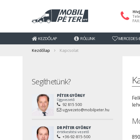
Hív
Tele
FAX:
KEZDŐLAP
RÓLUNK
MERCEDES-B
Kezdőlap
Kapcsolat
K
Segíthetünk?
PÉTER GYÖRGY
Fel
Ügyvezető
leh
92 815 500
ugyvezeto@mobilpeter.hu
Mo
DR PÉTER GYÖRGY
értékesítési vezető
890
+36-92-815-500