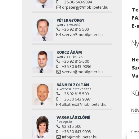
+36-30-643-9094
drpetergy@mobilpeter.hu
Te
FA
PÉTER GYÖRGY
szerviz vezető
E-
+36 92 815 500
szerviz@mobilpeter.hu
Ny
KORCZ ÁDÁM
szerviz mérnök
Hé
+36 92 815-500
+36 30 643-9096
Sz
szerviz@mobilpeter.hu
Va
BÁNHIDI ZOLTÁN
Alkatrész értékesítés
Kü
+36 92 815 509
+36 30 643 9097
alkatresz@mobilpeter.hu
Név
VARGA LÁSZLÓNÉ
Recepció
92 815 500
Ema
+36 30 643 9095
info@mobilpeter.hu