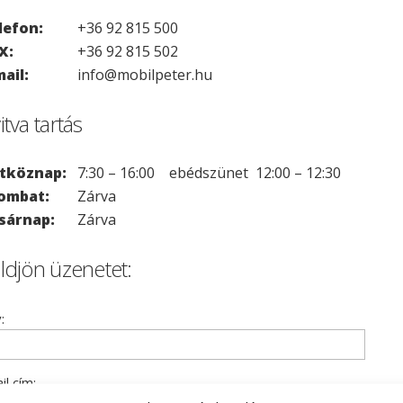
lefon:
+36 92 815 500
X:
+36 92 815 502
mail:
info@mobilpeter.hu
itva tartás
tköznap:
7:30 – 16:00 ebédszünet 12:00 – 12:30
ombat:
Zárva
sárnap:
Zárva
ldjön üzenetet:
:
il cím: