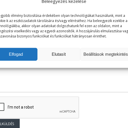
Beleegyezés kezelése
efonszám:
egjobb élmény biztosítása érdekében olyan technológiákat használunk, mint a
kie-k az eszközadatok tárolására és/vagy eléréséhez. Ha beleegyezik ezekbe a
hnológiákba, akkor olyan adatokat dolgozhatunk fel ezen az oldalon, mint a
gészési viselkedés vagy az egyedi azonosítók. A hozzájárulás elmulasztása va
jük értékelje, mennyire elégedett szolgáltatásainkkal:
szavonása bizonyos funkciókat és funkciókat hátrányosan érinthet.
Elfogad
Elutasít
Beállítások megtekinté
net: