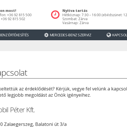
jon most!
Nyitva tartás
fon: +36 92 815 500
Hétköznap: 7:30 – 16:00 (ebédszünet: 12
 +36 92 815 502
Szombat: Zárva
Vasárnap: Zárva
ENZ ÉRTÉKESÍTÉS
MERCEDES-BENZ SZERVIZ
KAPCSO
apcsolat
keltettük az érdeklődését? Kérjük, vegye fel velünk a kapcso
ető legjobb megoldást az Önök igényeihez.
bil Péter Kft.
0 Zalaegerszeg, Balatoni út 3/a