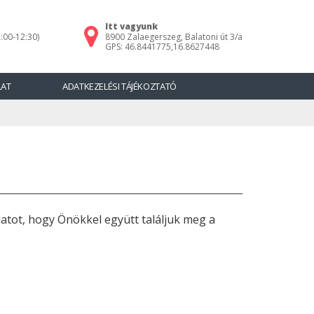
Itt vagyunk
:00-12:30)
8900 Zalaegerszeg, Balatoni út 3/a
GPS: 46.8441775,16.8627448
LAT
ADATKEZELÉSI TÁJÉKOZTATÓ
latot, hogy Önökkel együtt találjuk meg a