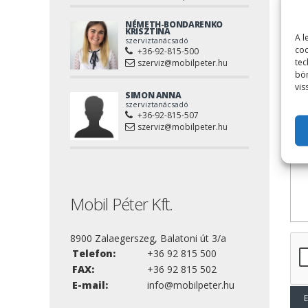
NÉMETH-BONDARENKO
KRISZTINA
Tel
A l
szerviztanácsadó
coo
+36-92-815-500
tec
szerviz@mobilpeter.hu
bön
Kér
vis
SIMON ANNA
szerviztanácsadó
+36-92-815-507
szerviz@mobilpeter.hu
Üze
Mobil Péter Kft.
8900 Zalaegerszeg, Balatoni út 3/a
Telefon:
+36 92 815 500
FAX:
+36 92 815 502
E-mail:
info@mobilpeter.hu